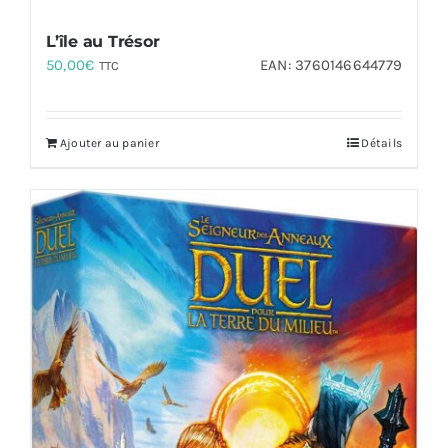
L’île au Trésor
50,00
€
EAN:
3760146644779
TTC
Ajouter au panier
Détails