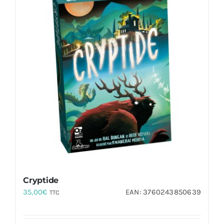
Cryptide
35,00
€
EAN:
3760243850639
TTC