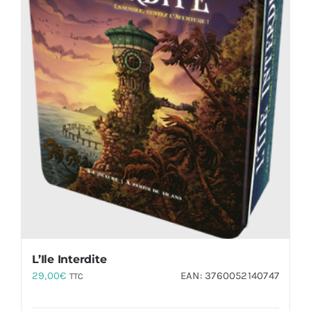
L’Ile Interdite
29,00
€
EAN:
3760052140747
TTC