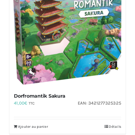
Dorfromantik Sakura
41,00
€
EAN:
3421277325325
TTC
Ajouter au panier
Détails