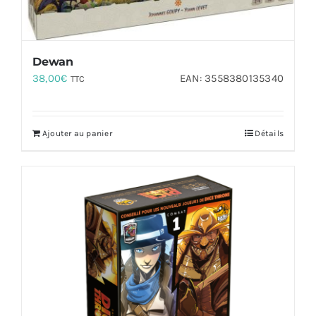
Dewan
38,00
€
EAN:
3558380135340
TTC
Ajouter au panier
Détails