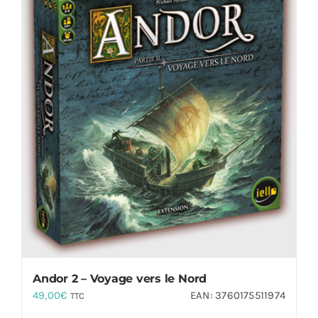
Andor 2 – Voyage vers le Nord
49,00
€
EAN:
3760175511974
TTC