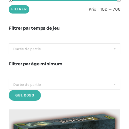
Prix
Prix
Prix :
10€
—
70€
FILTRER
Stratégie
min
max
Filtrer par temps de jeu
Solo
Durée de partie
Animations
Filtrer par âge minimum
Histoire
Durée de partie
Ma ludothèque idéale
GBL 2023