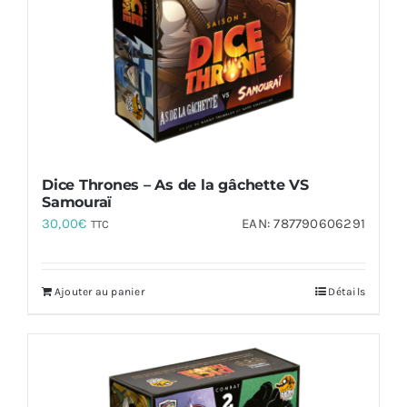
Dice Thrones – As de la gâchette VS
Samouraï
30,00
€
EAN:
787790606291
TTC
Ajouter au panier
Détails