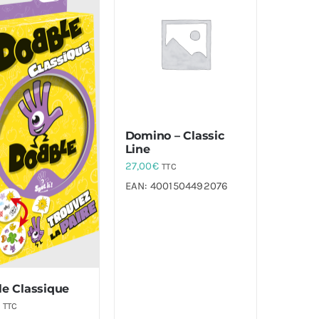
Domino – Classic
Line
27,00
€
TTC
EAN:
4001504492076
e Classique
TTC