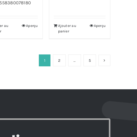
558380078180
er au
Aperçu
Ajouter au
Aperçu
r
panier
1
2
…
5