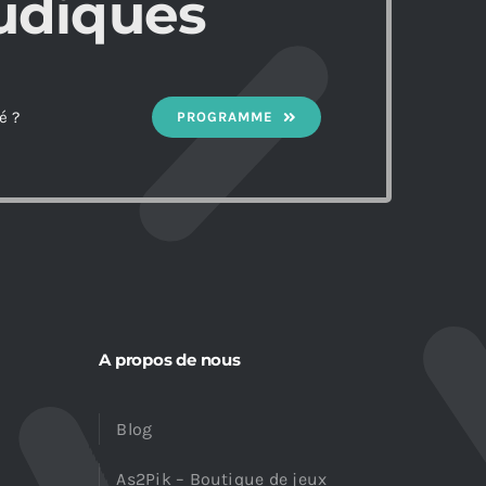
udiques
é ?
PROGRAMME
A propos de nous
Blog
As2Pik – Boutique de jeux