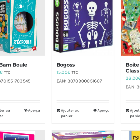
Bam Boule
Bogoss
Boite
Class
€
15,00
€
TTC
TTC
36,00
3701551703545
EAN:
3070900051607
EAN:
3
ter au
Aperçu
Ajouter au
Aperçu
Ajout
er
panier
panie