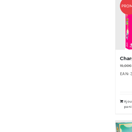
PRO
Char
15,00
€
EAN:
Ajou
pani