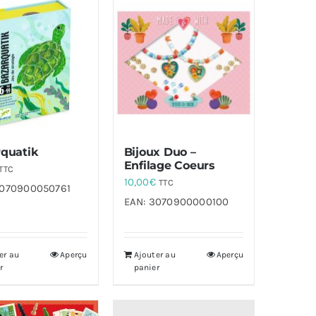
quatik
Bijoux Duo –
Enfilage Coeurs
TTC
10,00
€
TTC
070900050761
EAN:
3070900000100
er au
Aperçu
Ajouter au
Aperçu
r
panier