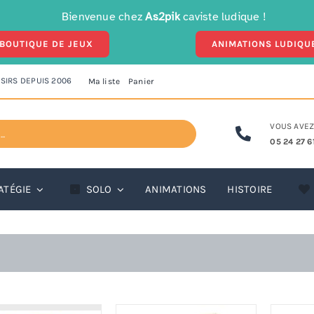
Bienvenue chez
As2pik
caviste ludique !
BOUTIQUE DE JEUX
ANIMATIONS LUDIQU
ISIRS DEPUIS 2006
Ma liste
Panier
VOUS AVEZ
05 24 27 61
A partir de 6 ans
ATÉGIE
SOLO
ANIMATIONS
HISTOIRE