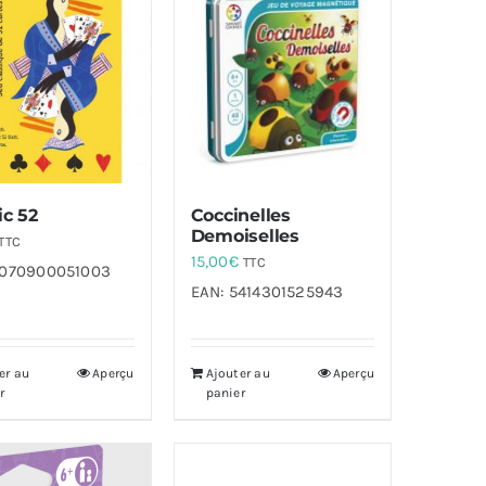
ic 52
Coccinelles
Demoiselles
TTC
15,00
€
TTC
070900051003
EAN:
5414301525943
er au
Aperçu
Ajouter au
Aperçu
r
panier