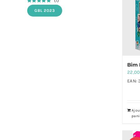
(1)
Note
5
sur 5
GBL 2023
Bim 
22,00
EAN:
Ajou
pani