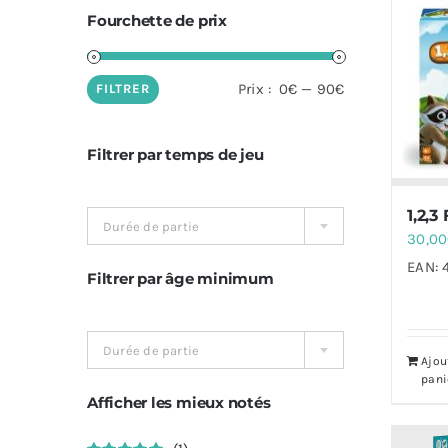
Fourchette de prix
Prix
Prix
Prix :
0€
—
90€
FILTRER
min
max
Filtrer par temps de jeu
1,2,3
Durée de partie
30,00
EAN:
Filtrer par âge minimum
Durée de partie
Ajou
pani
Afficher les mieux notés