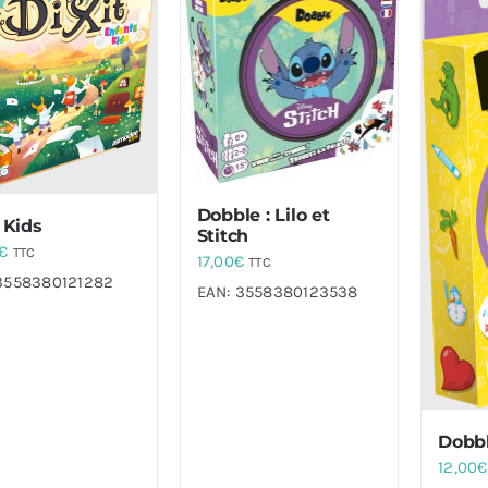
Dobble : Lilo et
 Kids
Stitch
€
TTC
17,00
€
TTC
3558380121282
EAN:
3558380123538
Dobbl
12,00
€