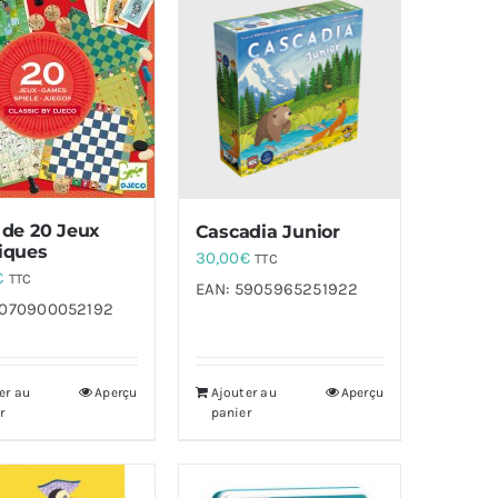
 de 20 Jeux
Cascadia Junior
iques
30,00
€
TTC
€
TTC
EAN:
5905965251922
070900052192
er au
Aperçu
Ajouter au
Aperçu
r
panier