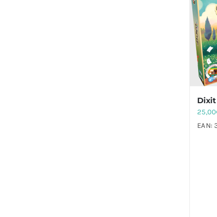
Dixit
25,00
EAN: