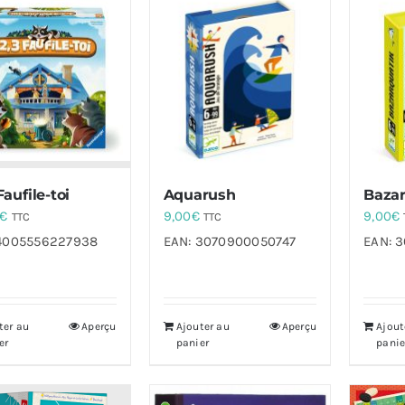
 Faufile-toi
Aquarush
Bazar
€
9,00
€
9,00
€
TTC
TTC
4005556227938
EAN:
3070900050747
EAN:
3
ter au
Aperçu
Ajouter au
Aperçu
Ajout
er
panier
panie