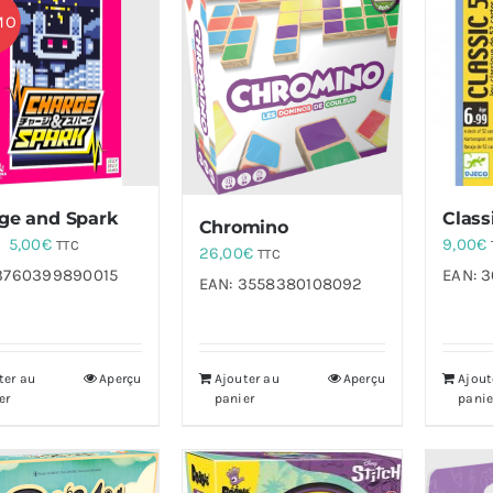
MO
ge and Spark
Class
Chromino
Le
Le
5,00
€
9,00
€
TTC
26,00
€
TTC
prix
prix
3760399890015
EAN:
3
EAN:
3558380108092
initial
actuel
était
est
:
:
ter au
Aperçu
Ajouter au
Aperçu
Ajout
15,00€.
5,00€.
er
panier
panie