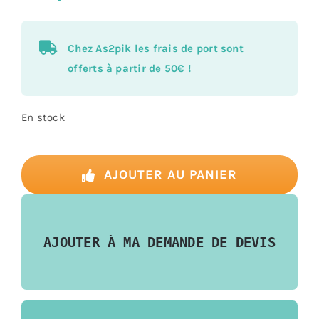
Chez As2pik les frais de port sont
offerts à partir de 50€ !
En stock
quantité
de
AJOUTER AU PANIER
L’île
au
Trésor
AJOUTER À MA DEMANDE DE DEVIS