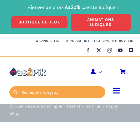
Passer
Bienvenue chez
As2pik
caviste ludique !
au
ANIMATIONS
contenu
BOUTIQUE DE JEUX
LUDIQUES
AS2PIK, VOTRE FOURNISSEUR DE PLAISIRS DEPUIS 2006
Tirelire – Fairy Tail –
Happy Wings
Rechercher:
Toggle
Navigat
Accueil
»
Boutique en ligne
»
Tirelire – Fairy Tail – Happy
Enfants
Wings
Ambiance