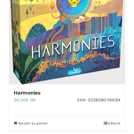
Harmonies
36,00
€
EAN:
3558380116684
TTC
Ajouter au panier
Détails