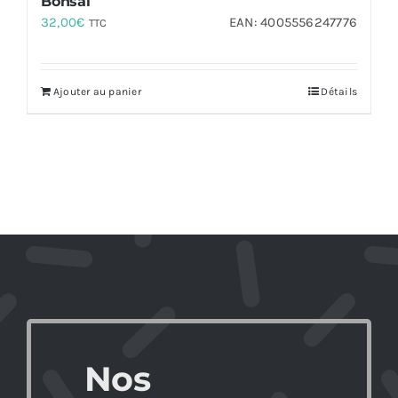
Bonsai
32,00
€
EAN:
4005556247776
TTC
Ajouter au panier
Détails
Nos