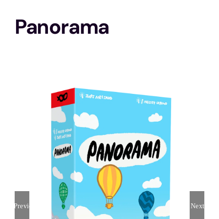
Panorama
Stratégie
Solo
Animations
Histoire
Ma ludothèque idéale
Previous
Next