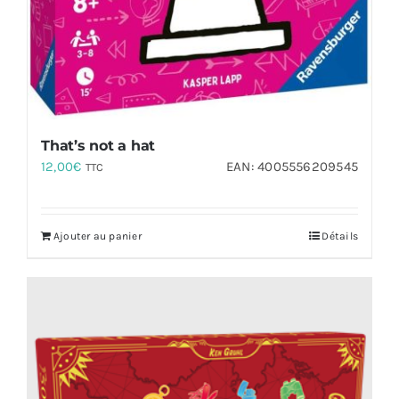
That’s not a hat
12,00
€
EAN:
4005556209545
TTC
Ajouter au panier
Détails