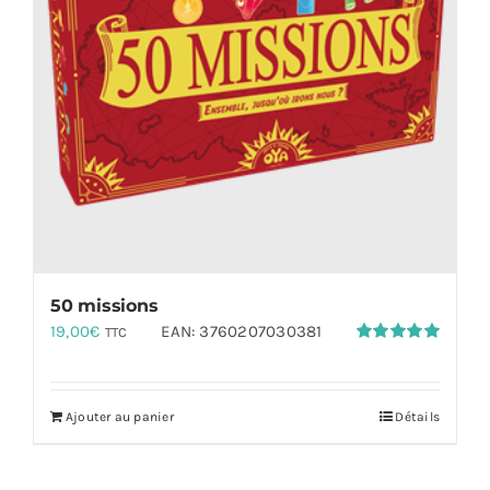
50 missions
19,00
€
EAN:
3760207030381
TTC
Note
5.00
sur 5
Ajouter au panier
Détails