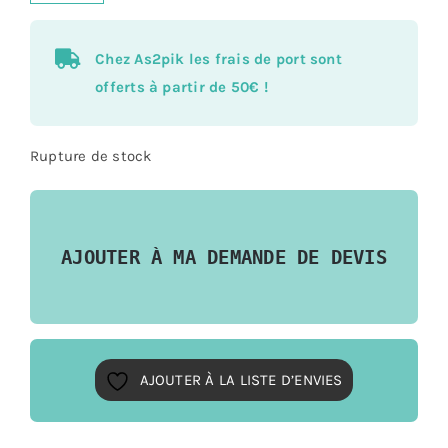
prix
prix
Chez As2pik les frais de port sont
initi
act
offerts à partir de 50€ !
étai
est
Rupture de stock
:
:
AJOUTER À MA DEMANDE DE DEVIS
14,
5,0
AJOUTER À LA LISTE D’ENVIES