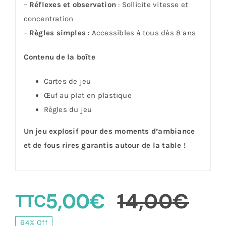
–
Réflexes et observation
: Sollicite vitesse et
concentration
–
Règles simples
: Accessibles à tous dès 8 ans
Contenu de la boîte
Cartes de jeu
Œuf au plat en plastique
Règles du jeu
Un jeu explosif pour des moments d’ambiance
et de fous rires garantis autour de la table !
5,00
€
14,00
€
TTC
Le
Le
64% Off