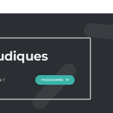
udiques
é ?
PROGRAMME