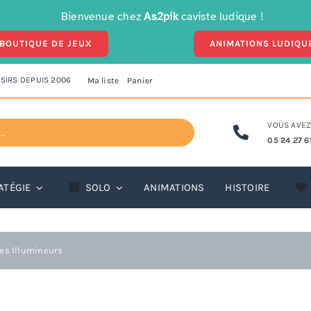
Bienvenue chez
As2pik
caviste ludique !
BOUTIQUE DE JEUX
ANIMATIONS LUDIQU
ISIRS DEPUIS 2006
Ma liste
Panier
VOUS AVEZ
05 24 27 61
Retour d’Ursula – Quête d
ATÉGIE
SOLO
ANIMATIONS
HISTOIRE
des Illumineurs