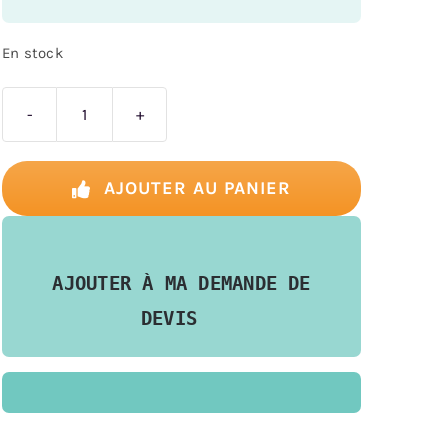
En stock
quantité
de
Lorcana
AJOUTER AU PANIER
–
Le
Retour
AJOUTER À MA DEMANDE DE
d'Ursula
DEVIS
–
Quête
des
Illumineurs