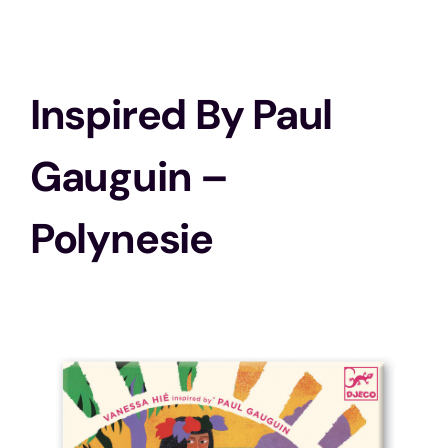
Stratégie
Inspired By Paul
Solo
Gauguin –
Animations
Polynesie
Histoire
Ma ludothèque idéale