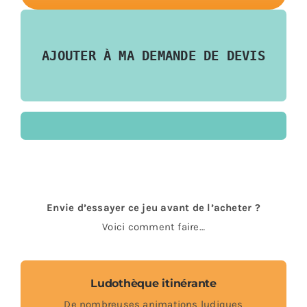
by
Paul
Gauguin
AJOUTER À MA DEMANDE DE DEVIS
–
Polynesie
Envie d’essayer ce jeu avant de l’acheter ?
Voici comment faire…
Ludothèque itinérante
De nombreuses animations ludiques