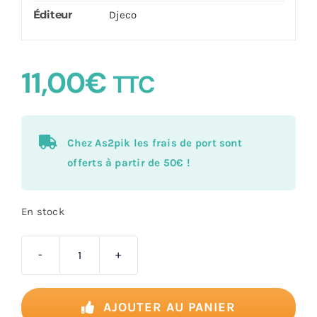
Éditeur
Djeco
11,00
€
TTC
Chez As2pik les frais de port sont
offerts à partir de 50€ !
En stock
quantité
de
Inspired
AJOUTER AU PANIER