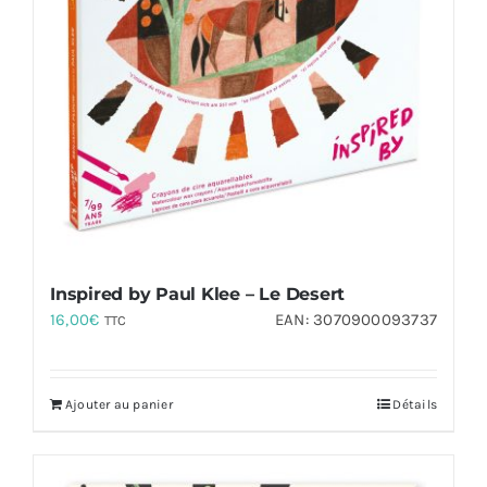
Inspired by Paul Klee – Le Desert
16,00
€
EAN:
3070900093737
TTC
Ajouter au panier
Détails