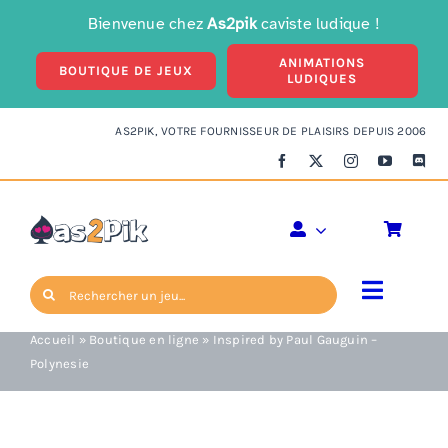
Passer
Bienvenue chez
As2pik
caviste ludique !
au
ANIMATIONS
contenu
BOUTIQUE DE JEUX
LUDIQUES
AS2PIK, VOTRE FOURNISSEUR DE PLAISIRS DEPUIS 2006
Inspired by Paul
Gauguin – Polynesie
Rechercher:
Toggle
Navigat
Accueil
»
Boutique en ligne
»
Inspired by Paul Gauguin –
Enfants
Polynesie
Ambiance