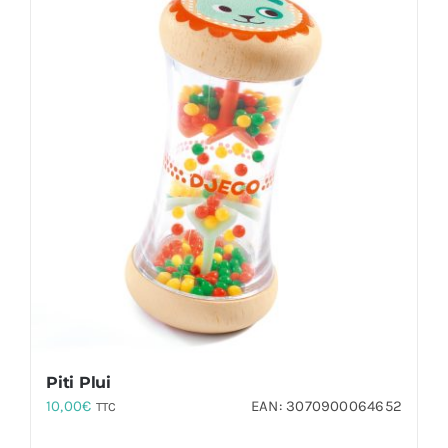
Piti Plui
10,00
€
EAN:
3070900064652
TTC