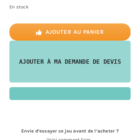
En stock
quantité
de
AJOUTER AU PANIER
Hochet
–
Baby
AJOUTER À MA DEMANDE DE DEVIS
Ring
Envie d’essayer ce jeu avant de l’acheter ?
Voici comment faire…