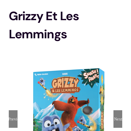
Grizzy Et Les
Stratégie
Lemmings
Solo
Animations
Histoire
Ma ludothèque idéale
Previous
Next