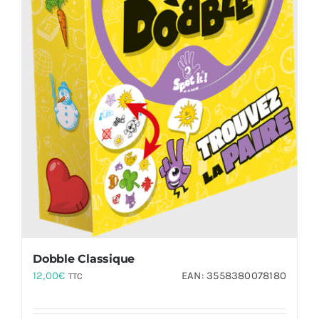
Dobble Classique
12,00
€
EAN:
3558380078180
TTC