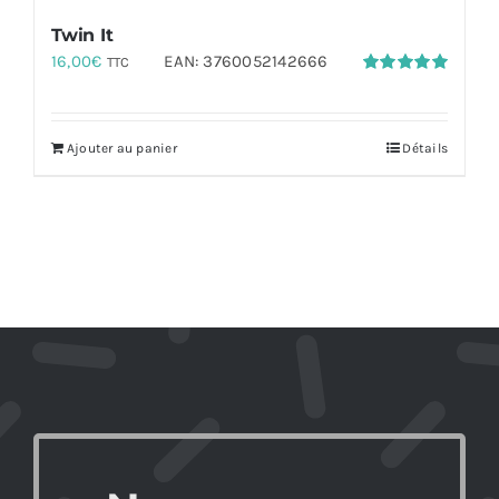
Twin It
16,00
€
EAN:
3760052142666
TTC
Note
5.00
sur 5
Ajouter au panier
Détails