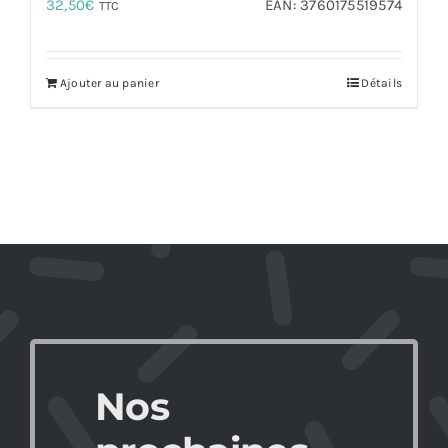
32,50
€
EAN:
3760175519574
TTC
Ajouter au panier
Détails
Nos