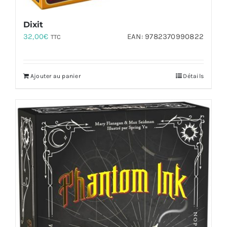
Dixit
32,00
€
EAN:
9782370990822
TTC
Ajouter au panier
Détails