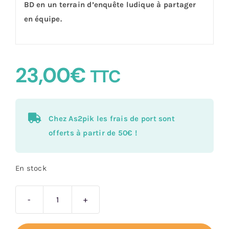
BD en un terrain d’enquête ludique à partager
en équipe.
23,00
€
TTC
Chez As2pik les frais de port sont
offerts à partir de 50€ !
En stock
quantité
de