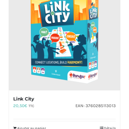
Link City
20,50
€
EAN:
3760285113013
TTC
Ajouter au panier
Détails