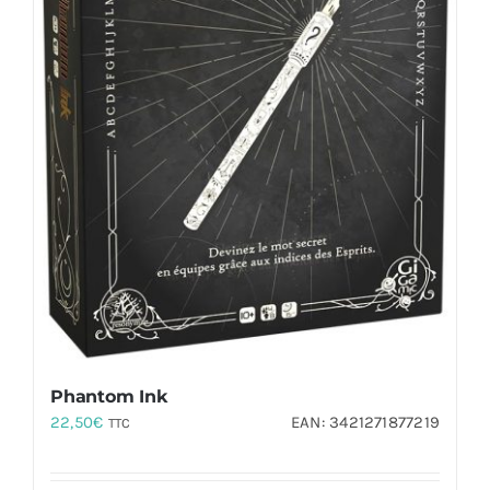
Phantom Ink
22,50
€
EAN:
3421271877219
TTC