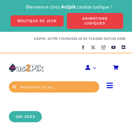
Passer
Bienvenue chez
As2pik
caviste ludique !
au
ANIMATIONS
contenu
BOUTIQUE DE JEUX
LUDIQUES
AS2PIK, VOTRE FOURNISSEUR DE PLAISIRS DEPUIS 2006
Spinboard
Rechercher:
Toggle
Accueil
»
Spinboard
Navigat
Enfants
GBL 2023
Ambiance