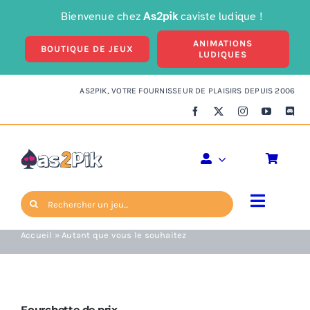
Passer
Bienvenue chez
As2pik
caviste ludique !
au
ANIMATIONS
contenu
BOUTIQUE DE JEUX
LUDIQUES
AS2PIK, VOTRE FOURNISSEUR DE PLAISIRS DEPUIS 2006
Autant que vous le
souhaitez
Rechercher:
Toggle
Navigat
Accueil
»
Autant que vous le souhaitez
Enfants
Ambiance
Fourchette de prix