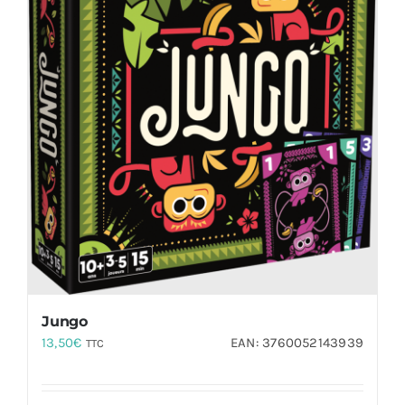
Jungo
13,50
€
EAN:
3760052143939
TTC