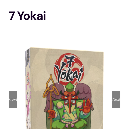
7 Yokai
Stratégie
Solo
Animations
Histoire
Ma ludothèque idéale
Previous
Next